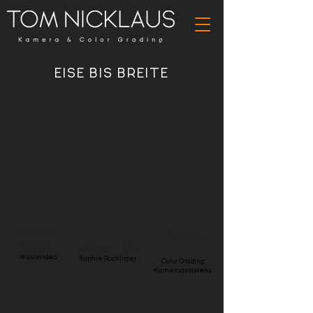
EISE BIS BREITE
GENRE /
TÄTIGKEI
PROJEKT
PRODUKTION
T
Musikvideo
Sophie Rochlitzer
Color Grading
Kameraassistenz